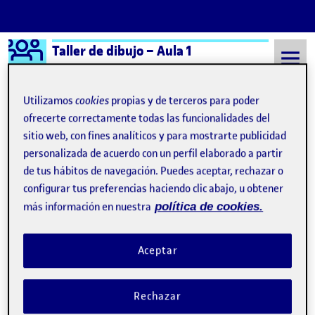
Logo Ágora
Taller de dibujo – Aula 1
Saltar al contenido
Utilizamos
cookies
propias y de terceros para poder
ofrecerte correctamente todas las funcionalidades del
sitio web, con fines analíticos y para mostrarte publicidad
Semestre 20232 - Aula 1
Entrega parcial Práctica
personalizada de acuerdo con un perfil elaborado a partir
Entrega parcial Práctica
de tus hábitos de navegación. Puedes aceptar, rechazar o
configurar tus preferencias haciendo clic abajo, u obtener
más información en nuestra
política de cookies.
PEC 4. Entrega Parcial.
Publicado por
Publicado por
Lidia Domínguez Pacheco
Visibilidad:
Fecha de publicación
en PEC 4. Entrega Parcial.
Pública
-
23 May 2024
-
comentario
Aceptar
Rechazar