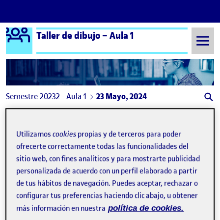
Logo Ágora
Taller de dibujo – Aula 1
Saltar al contenido
Semestre 20232 - Aula 1
23 Mayo, 2024
23 Mayo, 2024
Utilizamos
cookies
propias y de terceros para poder
ofrecerte correctamente todas las funcionalidades del
PEC 4. Entrega Parcial.
Publicado por
expa
sitio web, con fines analíticos y para mostrarte publicidad
Publicado por
Lidia Domínguez Pacheco
personalizada de acuerdo con un perfil elaborado a partir
Visibilidad:
Fecha de publicación
en PEC 4. Entrega Parcial.
Pública
-
23 May 2024
-
comentario
de tus hábitos de navegación. Puedes aceptar, rechazar o
configurar tus preferencias haciendo clic abajo, u obtener
más información en nuestra
política de cookies.