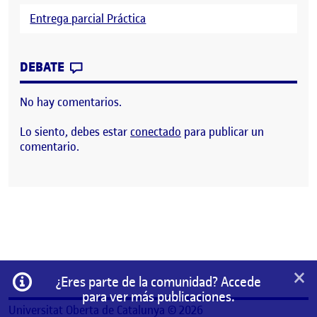
Entrega parcial Práctica
CONTRIBUTION
0
EN PEC 4. ENTREGA PARCIAL.
DEBATE
No hay comentarios.
Lo siento, debes estar
conectado
para publicar un
comentario.
×
Información
¿Eres parte de la comunidad? Accede
para ver más publicaciones.
Universitat Oberta de Catalunya © 2026