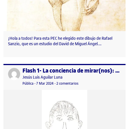
¡Hola a todos! Para esta PEC he elegido este dibujo de Rafael
Sanzio, que es un estudio del David de Miguel Ángel.…
Flash 1- La conciencia de mirar(nos): Autorretrato
Publicado por
Publicado por
Jesús Luis Aguilar Luna
Visibilidad:
Fecha de publicación
en Flash 1- La conciencia de mira
Pública
-
7 Mar 2024
-
2 comentarios