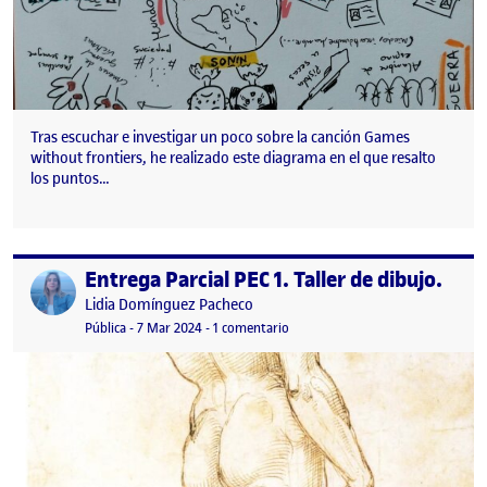
Tras escuchar e investigar un poco sobre la canción Games
without frontiers, he realizado este diagrama en el que resalto
los puntos…
Entrega Parcial PEC 1. Taller de dibujo.
Publicado por
Publicado por
Lidia Domínguez Pacheco
Visibilidad:
Fecha de publicación
en Entrega Parcial PEC 1. Taller de
Pública
-
7 Mar 2024
-
1 comentario