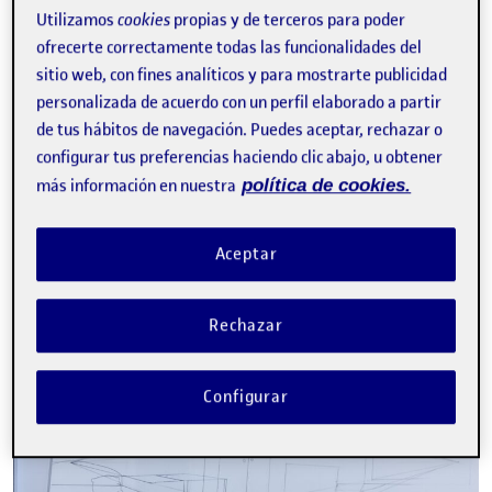
Utilizamos
cookies
propias y de terceros para poder
ofrecerte correctamente todas las funcionalidades del
sitio web, con fines analíticos y para mostrarte publicidad
personalizada de acuerdo con un perfil elaborado a partir
de tus hábitos de navegación. Puedes aceptar, rechazar o
¡Hola a todos! Estas son mis propuestas para el fanzine. Quiero
configurar tus preferencias haciendo clic abajo, u obtener
reivindicar y dar visibilidad al tema del mobbing, ya que lo…
más información en nuestra
política de cookies.
Aceptar
Pre entrega. PEC 3
Publicado por
Publicado por
Lidia Domínguez Pacheco
Visibilidad:
Fecha de publicación
25 abril, 2024 9:48 pm
en Pre entrega. PEC 3
Pública
-
25 Abr 2024
-
1 comentario
Rechazar
Configurar