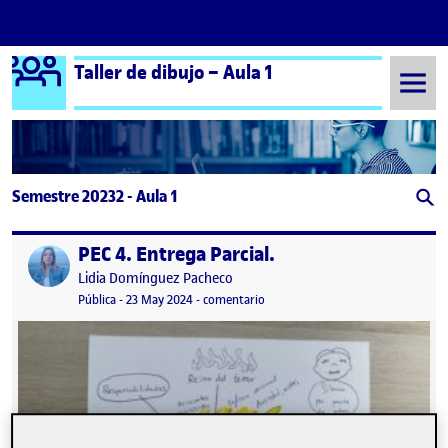
Logo Ágora
Taller de dibujo – Aula 1
Saltar al contenido
Semestre 20232 - Aula 1
PEC 4. Entrega Parcial.
Publicado por
Publicado por
Lidia Domínguez Pacheco
Visibilidad:
Fecha de publicación
en PEC 4. Entrega Parcial.
Pública
-
23 May 2024
-
comentario