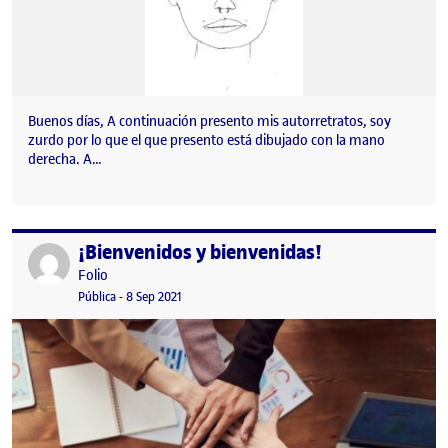
Buenos días, A continuación presento mis autorretratos, soy
zurdo por lo que el que presento está dibujado con la mano
derecha. A…
¡Bienvenidos y bienvenidas!
Publicado por
Publicado por
Folio
Visibilidad:
Fecha de publicación
15 septiembre, 2022 3:41 pm
Pública
-
8 Sep 2021