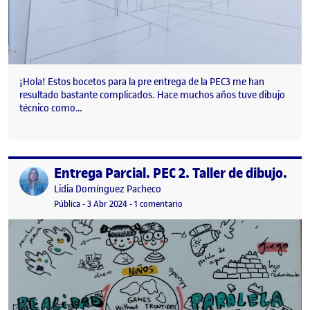
¡Hola! Estos bocetos para la pre entrega de la PEC3 me han
resultado bastante complicados. Hace muchos años tuve dibujo
técnico como…
Entrega Parcial. PEC 2. Taller de dibujo.
Publicado por
Publicado por
Lidia Domínguez Pacheco
Visibilidad:
Fecha de publicación
en Entrega Parcial. PEC 2. Taller de
Pública
-
3 Abr 2024
-
1 comentario